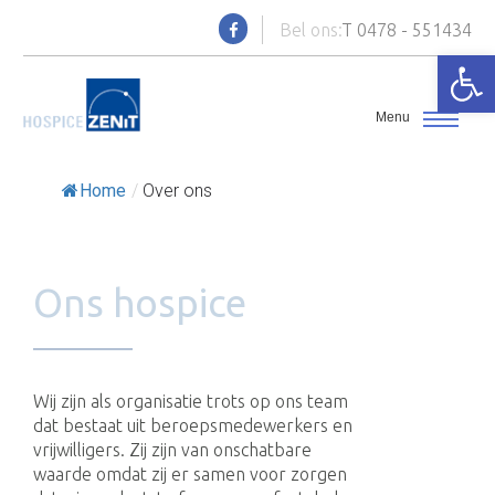
Bel ons:
T 0478 - 551434
Toolb
Home
/
Over ons
Ons hospice
Wij zijn als organisatie trots op ons team
dat bestaat uit beroepsmedewerkers en
vrijwilligers. Zij zijn van onschatbare
waarde omdat zij er samen voor zorgen